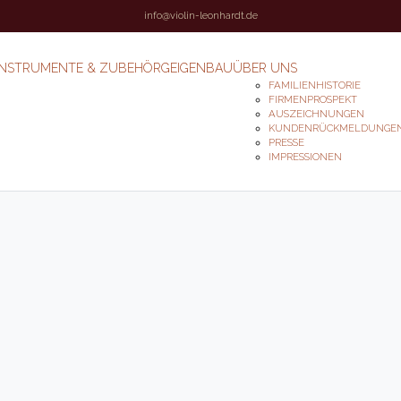
info@violin-leonhardt.de
INSTRUMENTE & ZUBEHÖR
GEIGENBAU
ÜBER UNS
FAMILIENHISTORIE
FIRMENPROSPEKT
AUSZEICHNUNGEN
KUNDENRÜCKMELDUNGE
PRESSE
IMPRESSIONEN