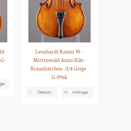
ld
Leonhardt Rainer W. -
 G-
Mittenwald Anno 2026 -
Braunbärchen - 3/4 Geige -
G-096k
age
Details
Anfrage