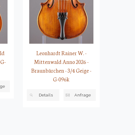
ld
Leonhardt Rainer W. -
 G-
Mittenwald Anno 2026 -
Braunbärchen - 3/4 Geige -
G-096k
age
Details
Anfrage