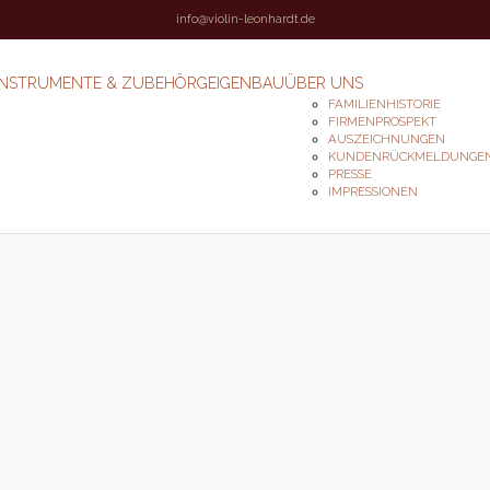
info@violin-leonhardt.de
INSTRUMENTE & ZUBEHÖR
GEIGENBAU
ÜBER UNS
FAMILIENHISTORIE
FIRMENPROSPEKT
AUSZEICHNUNGEN
KUNDENRÜCKMELDUNGE
PRESSE
IMPRESSIONEN