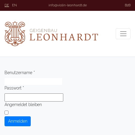
DE
EN
info@violin-leonhardt.de
B2B
Benutzername
*
Passwort
*
Angemeldet bleiben
Anmelden