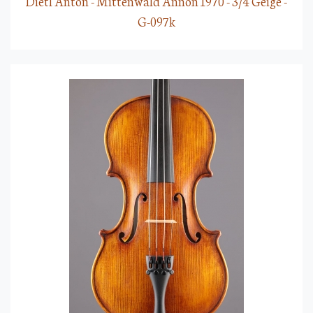
Dietl Anton - Mittenwald Annon 1970 - 3/4 Geige -
G-097k