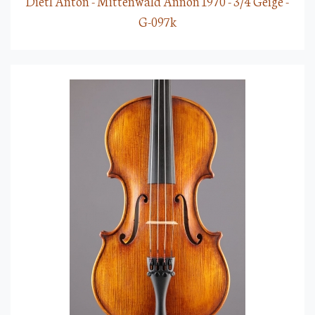
Dietl Anton - Mittenwald Annon 1970 - 3/4 Geige -
G-097k