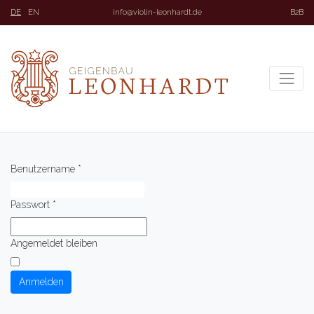
DE
EN
info@violin-leonhardt.de
B2B
Benutzername
*
Passwort
*
Angemeldet bleiben
Anmelden