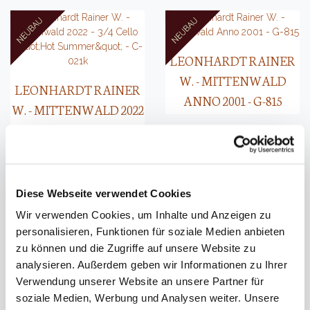
LEONHARDT RAINER
W. - MITTENWALD
LEONHARDT RAINER
ANNO 2001 - G-815
W. - MITTENWALD 2022
- 3/4 CELLO "HOT
SUMMER" - C-021K
Diese Webseite verwendet Cookies
Wir verwenden Cookies, um Inhalte und Anzeigen zu
personalisieren, Funktionen für soziale Medien anbieten
LEONHARDT RAINER
LEONHARDT RAINER
zu können und die Zugriffe auf unsere Website zu
W. - MITTENWALD
W. - MITTENWALD
analysieren. Außerdem geben wir Informationen zu Ihrer
ANNO 2006 - 3/4 CELLO -
ANNO 2008 - 1/4 CELLO -
Verwendung unserer Website an unsere Partner für
soziale Medien, Werbung und Analysen weiter. Unsere
C-026K
C-051K