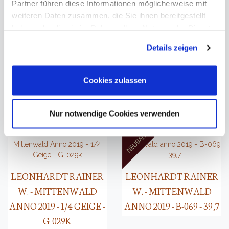
Partner führen diese Informationen möglicherweise mit
weiteren Daten zusammen, die Sie ihnen bereitgestellt
haben oder die sie im Rahmen Ihrer Nutzung der Dienste
gesammelt haben. Sie geben Einwilligung zu unseren
Details zeigen
Cookies, wenn Sie unsere Webseite weiterhin nutzen.
LEONHARDT RAINER
LEONHARDT RAINER
W. - MITTENWALD
W. - MITTENWALD
Cookies zulassen
ANNO 2013 - 3/4 CELLO -
ANNO 2019 - 1/4 GEIGE -
C-027K
G-021K
Nur notwendige Cookies verwenden
LEONHARDT RAINER
LEONHARDT RAINER
W. - MITTENWALD
W. - MITTENWALD
ANNO 2019 - 1/4 GEIGE -
ANNO 2019 - B-069 - 39,7
G-029K