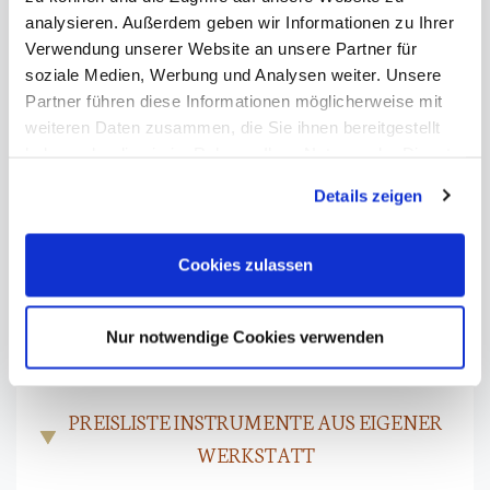
analysieren. Außerdem geben wir Informationen zu Ihrer
Runde Stange aus schönem, rot-braunem Fernambuk.
Verwendung unserer Website an unsere Partner für
Ebenholzfrosch mit Perlmuttauge.
soziale Medien, Werbung und Analysen weiter. Unsere
Modell Vuillaume.
Partner führen diese Informationen möglicherweise mit
weiteren Daten zusammen, die Sie ihnen bereitgestellt
3-teiliges Beinchen.
haben oder die sie im Rahmen Ihrer Nutzung der Dienste
Mit Echtheitszertifikat von Raffin (10. Oktober 2025).
gesammelt haben. Sie geben Einwilligung zu unseren
Details zeigen
Cookies, wenn Sie unsere Webseite weiterhin nutzen.
Gewicht: 59,3 Gramm
Cookies zulassen
Bereits verkauft.
Nur notwendige Cookies verwenden
PREISLISTE INSTRUMENTE AUS EIGENER
WERKSTATT