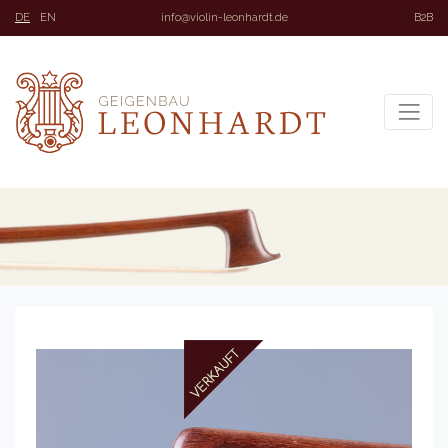
DE
EN
info@violin-leonhardt.de
B2B