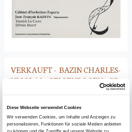
VERKAUFT - BAZIN CHARLES-
NICOLAS - GEIGENBOGEN - GB-
328
( NR. GB-328 )
Diese Webseite verwendet Cookies
Sehr schöner, alter Violin-Meisterbogen, gebaut von Charles-
Wir verwenden Cookies, um Inhalte und Anzeigen zu
Nicolas Bazin
personalisieren, Funktionen für soziale Medien anbieten
mit Original-Brandstempel C BAZIN
zu können und die Zugriffe auf unsere Website zu