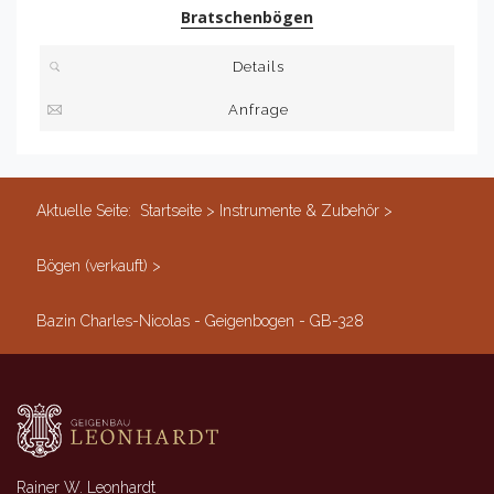
Bratschenbögen
Details
Anfrage
Aktuelle Seite:
Startseite
>
Instrumente & Zubehör
>
Bögen (verkauft)
>
Bazin Charles-Nicolas - Geigenbogen - GB-328
Rainer W. Leonhardt