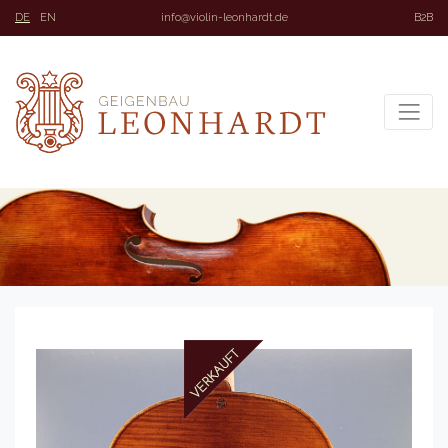
DE
EN
info@violin-leonhardt.de
B2B