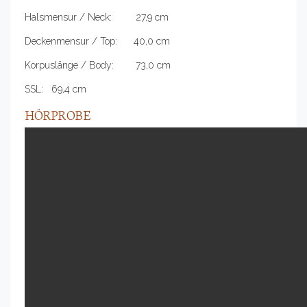
Halsmensur / Neck: 27,9 cm
Deckenmensur / Top: 40,0 cm
Korpuslänge / Body: 73,0 cm
SSL: 69,4 cm
HÖRPROBE