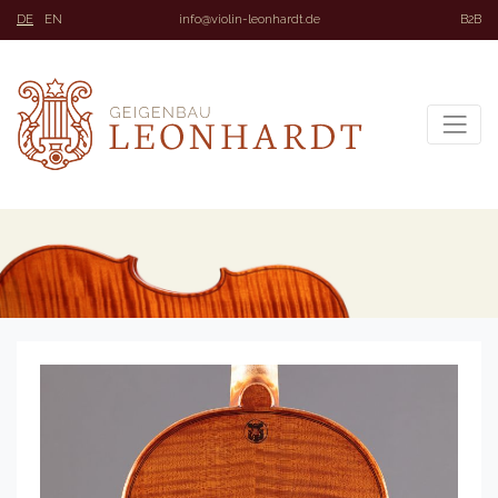
DE
EN
info@violin-leonhardt.de
B2B