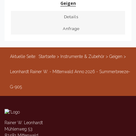
Geigen
Details
Anfrage
Aktuelle Seite:
Startseite
>
Instrumente & Zubehör
>
Geigen
>
Leonhardt Rainer W. - Mittenwald Anno 2026 - Summerbreeze-
G-905
Rainer W. Leonhardt
Mühlenweg 53
82481 Mittenwald