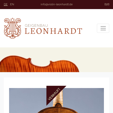
DE
EN
info@violin-leonhardt.de
B2B