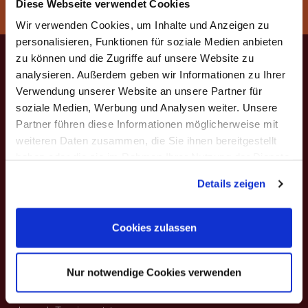
Diese Webseite verwendet Cookies
Aktuelle Seite:
Startseite
>
Service
>
Lexikon
>
C
Wir verwenden Cookies, um Inhalte und Anzeigen zu
personalisieren, Funktionen für soziale Medien anbieten
zu können und die Zugriffe auf unsere Website zu
analysieren. Außerdem geben wir Informationen zu Ihrer
Verwendung unserer Website an unsere Partner für
soziale Medien, Werbung und Analysen weiter. Unsere
Rainer W. Leonhardt
Partner führen diese Informationen möglicherweise mit
Mühlenweg 53
weiteren Daten zusammen, die Sie ihnen bereitgestellt
82481 Mittenwald
haben oder die sie im Rahmen Ihrer Nutzung der Dienste
T +49 (0) 8823 - 8010
gesammelt haben. Sie geben Einwilligung zu unseren
Details zeigen
F +49 (0) 8823 - 2079
Cookies, wenn Sie unsere Webseite weiterhin nutzen.
E info@violin-leonhardt.de
Cookies zulassen
ÖFFNUNGSZEITEN
Nur notwendige Cookies verwenden
Mo. - Fr. 9.00-12.00 Uhr
und 13.00-16.30 Uhr