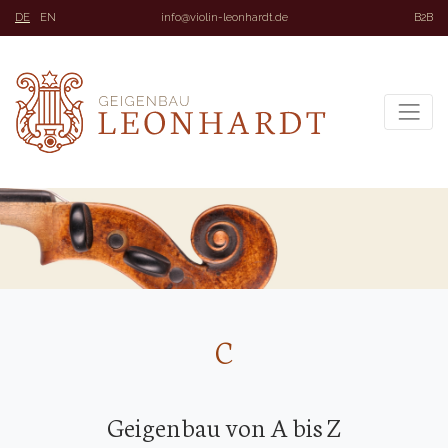
DE
EN
info@violin-leonhardt.de
B2B
C
Geigenbau von A bis Z