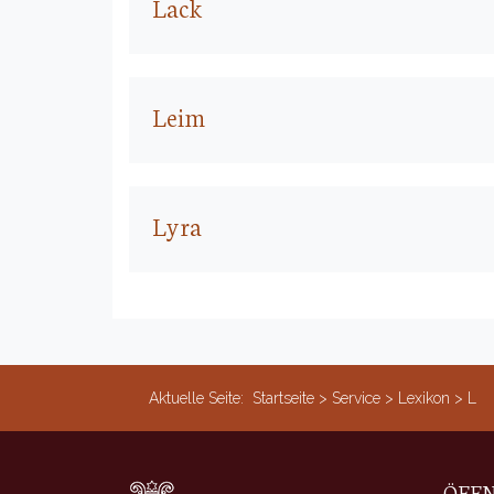
Lack
Leim
Lyra
Aktuelle Seite:
Startseite
>
Service
>
Lexikon
>
L
ÖFF