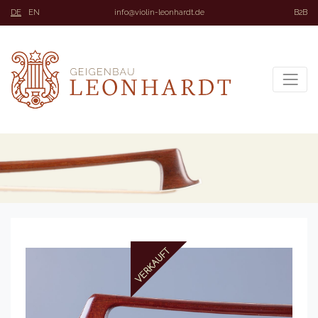
DE
EN
info@violin-leonhardt.de
B2B