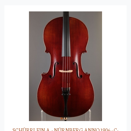
SCHÜRRLEIN A. - NÜRNBERG ANNO 1906 - C-