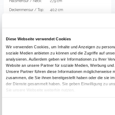
Halsmensur / Neck: 27,9 cm
Deckenmensur / Top: 40,2 cm
Korpuslänge / Body: 74,8 cm
SSL: 69,4 cm
HÖRPROBE
Diese Webseite verwendet Cookies
Wir verwenden Cookies, um Inhalte und Anzeigen zu personal
soziale Medien anbieten zu können und die Zugriffe auf uns
analysieren. Außerdem geben wir Informationen zu Ihrer Ve
Website an unsere Partner für soziale Medien, Werbung und 
Unsere Partner führen diese Informationen möglicherweise m
zusammen, die Sie ihnen bereitgestellt haben oder die sie 
der Dienste gesammelt haben. Sie geben Einwilligung zu un
Sie unsere Webseite weiterhin nutzen.