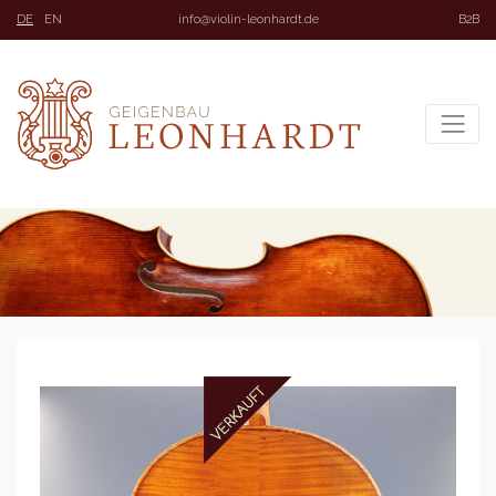
DE
EN
info@violin-leonhardt.de
B2B