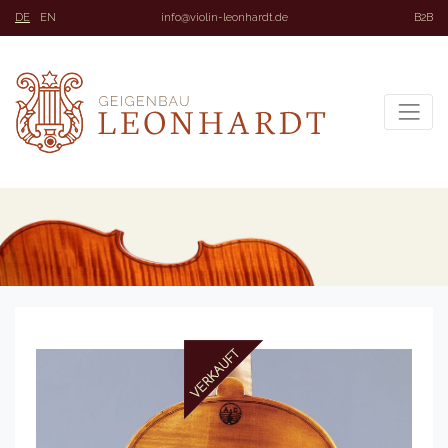
DE
EN
info@violin-leonhardt.de
B2B