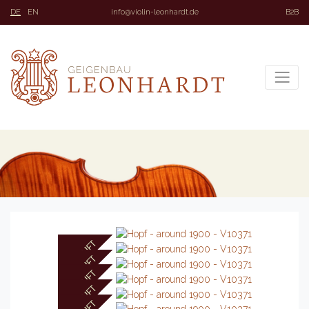
DE
EN
info@violin-leonhardt.de
B2B