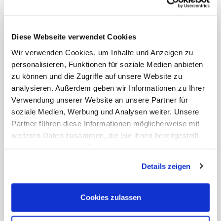
Diese Webseite verwendet Cookies
Wir verwenden Cookies, um Inhalte und Anzeigen zu
personalisieren, Funktionen für soziale Medien anbieten
zu können und die Zugriffe auf unsere Website zu
analysieren. Außerdem geben wir Informationen zu Ihrer
LEONHARDT RAINER W. - MITTENWALD
Verwendung unserer Website an unsere Partner für
ANNO 2026 - GUARNERI DEL GESÙ - C-455
soziale Medien, Werbung und Analysen weiter. Unsere
Partner führen diese Informationen möglicherweise mit
Celli
weiteren Daten zusammen, die Sie ihnen bereitgestellt
haben oder die sie im Rahmen Ihrer Nutzung der Dienste
Details
gesammelt haben. Sie geben Einwilligung zu unseren
Details zeigen
Anfrage
Cookies, wenn Sie unsere Webseite weiterhin nutzen.
Cookies zulassen