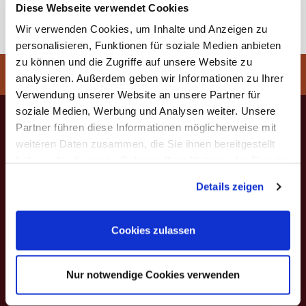
Diese Webseite verwendet Cookies
bears the Leonhardt Lyre twice: once inside the instrument,
and again as a brand mark beneath the button on the back.
Wir verwenden Cookies, um Inhalte und Anzeigen zu
personalisieren, Funktionen für soziale Medien anbieten
zu können und die Zugriffe auf unsere Website zu
You are here:
Home
>
Violin Maker Leonhardt
analysieren. Außerdem geben wir Informationen zu Ihrer
Verwendung unserer Website an unsere Partner für
soziale Medien, Werbung und Analysen weiter. Unsere
Partner führen diese Informationen möglicherweise mit
weiteren Daten zusammen, die Sie ihnen bereitgestellt
haben oder die sie im Rahmen Ihrer Nutzung der Dienste
gesammelt haben. Sie geben Einwilligung zu unseren
Rainer W. Leonhardt
Details zeigen
Mühlenweg 53
Cookies, wenn Sie unsere Webseite weiterhin nutzen.
82481 Mittenwald
Cookies zulassen
T +49 (0) 8823 - 8010
F +49 (0) 8823 - 2079
E info@violin-leonhardt.de
Nur notwendige Cookies verwenden