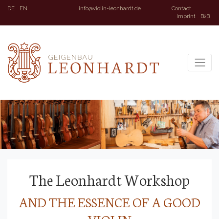
DE
EN
info@violin-leonhardt.de
Contact
Imprint
B2B
The Leonhardt Workshop
AND THE ESSENCE OF A GOOD
VIOLIN