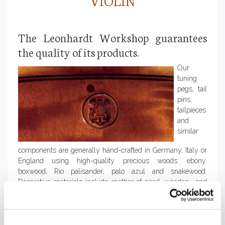
The Leonhardt Workshop guarantees
the quality of its products.
Our
tuning
pegs, tail
pins,
tailpieces
and
similar
components are generally hand-crafted in Germany, Italy or
England using high-quality precious woods: ebony,
boxwood, Rio palisander, palo azul and snakewood.
Decorative materials include mother-of-pearl, wooden- and
gold fittings.
The Lyre, our unique generations-old trademark, symbolizes
the Leonhardt quality guarantee. Each of our instruments