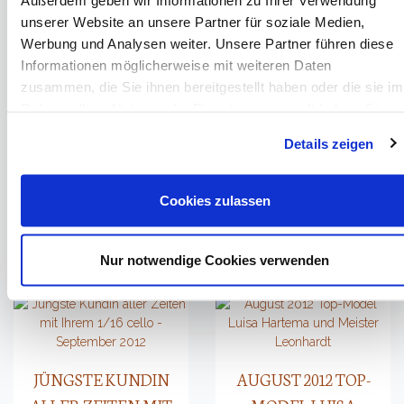
ARTIKEL IM MAGAZIN
unserer Website an unsere Partner für soziale Medien,
(GaPa-Tagblatt - 20.11.2012)
"THE STRAD"
Werbung und Analysen weiter. Unsere Partner führen diese
Informationen möglicherweise mit weiteren Daten
(the Strad magazine - 11/2012)
zusammen, die Sie ihnen bereitgestellt haben oder die sie im
Rahmen Ihrer Nutzung der Dienste gesammelt haben. Sie
geben Einwilligung zu unseren Cookies, wenn Sie unsere
Details zeigen
Webseite weiterhin nutzen.
MUSIKSOMMER 2012 -
MEISTER LEONHARDT
VIRTUOSE MIT
Cookies zulassen
UND DAS WIES'N
LEONHARDT CELLO
PLAYMATE -
(Münchner Merkur 05.10.12)
OKTOBERFEST 2012
Nur notwendige Cookies verwenden
JÜNGSTE KUNDIN
AUGUST 2012 TOP-