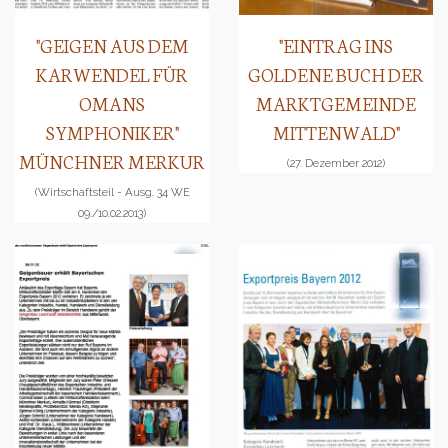
"GEIGEN AUS DEM
"EINTRAG INS
KARWENDEL FÜR
GOLDENE BUCH DER
OMANS
MARKTGEMEINDE
SYMPHONIKER"
MITTENWALD"
MÜNCHNER MERKUR
(27. Dezember 2012)
(Wirtschaftsteil - Ausg. 34 WE
09./10.02.2013)