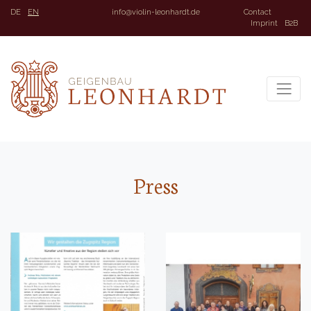
DE
EN
info@violin-leonhardt.de
Contact
Imprint
B2B
Press