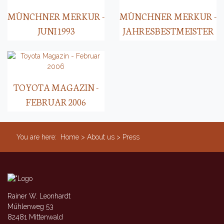
MÜNCHNER MERKUR -
MÜNCHNER MERKUR -
JUNI 1993
JAHRESBESTMEISTER
TOYOTA MAGAZIN -
FEBRUAR 2006
You are here:
Home
>
About us
>
Press
Rainer W. Leonhardt
Mühlenweg 53
82481 Mittenwald