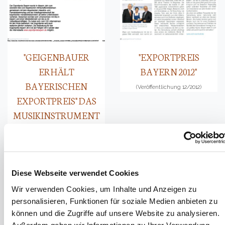
"GEIGENBAUER
"EXPORTPREIS
ERHÄLT
BAYERN 2012"
BAYERISCHEN
(Veröffentlichung 12/2012)
EXPORTPREIS" DAS
MUSIKINSTRUMENT
(Ausg. 12/2012)
Diese Webseite verwendet Cookies
Wir verwenden Cookies, um Inhalte und Anzeigen zu
"EXPORTSCHLAGER
personalisieren, Funktionen für soziale Medien anbieten zu
"EXPORT AWARD FOR
GEIGE" ARTIKEL IM
können und die Zugriffe auf unsere Website zu analysieren.
BAVARIAN LUTHIER"
GAPA-TAGBLATT
Außerdem geben wir Informationen zu Ihrer Verwendung