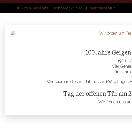
© 2026 Geigenbau Leonhardt //
NAGEL Werbeagentur
100 Jahre Geige
1926 - 
Vier Gener
Ein Jahrh
Wir feiern in diesem Jahr unser 100-jähriges 
Tag der offenen Tür am 2
Wir freuen uns au