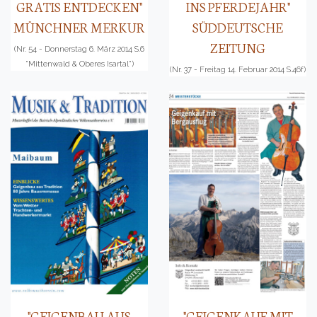
GRATIS ENTDECKEN"
INS PFERDEJAHR"
MÜNCHNER MERKUR
SÜDDEUTSCHE
ZEITUNG
(Nr. 54 - Donnerstag 6. März 2014 S.6
"Mittenwald & Oberes Isartal")
(Nr. 37 - Freitag 14. Februar 2014 S.46f)
"GEIGENBAU AUS
"GEIGENKAUF MIT