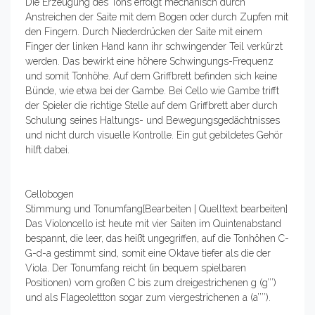
Die Erzeugung des Tons erfolgt mechanisch durch
Anstreichen der Saite mit dem Bogen oder durch Zupfen mit
den Fingern. Durch Niederdrücken der Saite mit einem
Finger der linken Hand kann ihr schwingender Teil verkürzt
werden. Das bewirkt eine höhere Schwingungs-Frequenz
und somit Tonhöhe. Auf dem Griffbrett befinden sich keine
Bünde, wie etwa bei der Gambe. Bei Cello wie Gambe trifft
der Spieler die richtige Stelle auf dem Griffbrett aber durch
Schulung seines Haltungs- und Bewegungsgedächtnisses
und nicht durch visuelle Kontrolle. Ein gut gebildetes Gehör
hilft dabei.
Cellobogen
Stimmung und Tonumfang[Bearbeiten | Quelltext bearbeiten]
Das Violoncello ist heute mit vier Saiten im Quintenabstand
bespannt, die leer, das heißt ungegriffen, auf die Tonhöhen C-
G-d-a gestimmt sind, somit eine Oktave tiefer als die der
Viola. Der Tonumfang reicht (in bequem spielbaren
Positionen) vom großen C bis zum dreigestrichenen g (g’’’)
und als Flageolettton sogar zum viergestrichenen a (a’’’’).