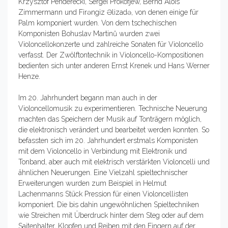
Krzysztof Penderecki, Sergei Prokofjew, Bernd Alois
Zimmermann und Firəngiz Əlizadə, von denen einige für
Palm komponiert wurden. Von dem tschechischen
Komponisten Bohuslav Martinů wurden zwei
Violoncellokonzerte und zahlreiche Sonaten für Violoncello
verfasst. Der Zwölftontechnik in Violoncello-Kompositionen
bedienten sich unter anderen Ernst Krenek und Hans Werner
Henze.
Im 20. Jahrhundert begann man auch in der
Violoncellomusik zu experimentieren. Technische Neuerung
machten das Speichern der Musik auf Tonträgern möglich,
die elektronisch verändert und bearbeitet werden konnten. So
befassten sich im 20. Jahrhundert erstmals Komponisten
mit dem Violoncello in Verbindung mit Elektronik und
Tonband, aber auch mit elektrisch verstärkten Violoncelli und
ähnlichen Neuerungen. Eine Vielzahl spieltechnischer
Erweiterungen wurden zum Beispiel in Helmut
Lachenmanns Stück Pression für einen Violoncellisten
komponiert. Die bis dahin ungewöhnlichen Spieltechniken
wie Streichen mit Überdruck hinter dem Steg oder auf dem
Saitenhalter, Klopfen und Reiben mit den Fingern auf der