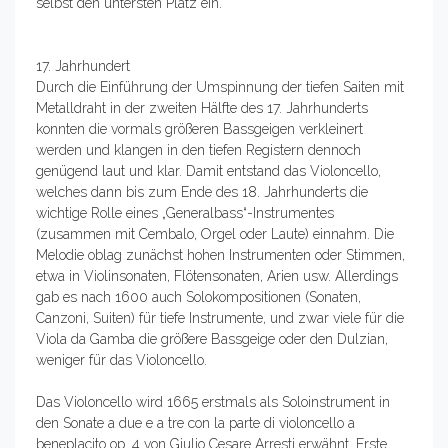
selbst den untersten Platz ein.
17. Jahrhundert
Durch die Einführung der Umspinnung der tiefen Saiten mit
Metalldraht in der zweiten Hälfte des 17. Jahrhunderts
konnten die vormals größeren Bassgeigen verkleinert
werden und klangen in den tiefen Registern dennoch
genügend laut und klar. Damit entstand das Violoncello,
welches dann bis zum Ende des 18. Jahrhunderts die
wichtige Rolle eines „Generalbass“-Instrumentes
(zusammen mit Cembalo, Orgel oder Laute) einnahm. Die
Melodie oblag zunächst hohen Instrumenten oder Stimmen,
etwa in Violinsonaten, Flötensonaten, Arien usw. Allerdings
gab es nach 1600 auch Solokompositionen (Sonaten,
Canzoni, Suiten) für tiefe Instrumente, und zwar viele für die
Viola da Gamba die größere Bassgeige oder den Dulzian,
weniger für das Violoncello.
Das Violoncello wird 1665 erstmals als Soloinstrument in
den Sonate a due e a tre con la parte di violoncello a
beneplacito op. 4 von Giulio Cesare Arresti erwähnt. Erste