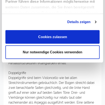
Partner führen diese Informationen möglicherweise mit
Unterarms wird der 4. Finger hier nur selten verwendet.
weiteren Daten zusammen, die Sie ihnen bereitgestellt
Auch bedingt durch die kleiner werdenden Abstände der
haben oder die sie im Rahmen Ihrer Nutzung der Dienste
Finger-Aufsetzpunkte sind nun Halb- oder Ganztonschritte
gesammelt haben. Sie geben Einwilligung zu unseren
zwischen allen Fingern möglich.
Details zeigen
Daumenpositionen: Auch der Daumen kann zum Greifen von
Cookies, wenn Sie unsere Webseite weiterhin nutzen.
Tönen gebraucht werden (Daumenaufsatz, Daumenlage). Als
Orientierung dienen dann nur noch die Armposition und der
Cookies zulassen
Sekundabstand Daumen - 1. Finger.
Lagenwechsel: Veränderungen der Position der gesamten
linken Hand auf dem Griffbrett. Die Lage bestimmt auch die
Nur notwendige Cookies verwenden
Klanggestaltung eines Stücks, da der gleiche Ton (auf
verschiedenen Saiten gespielt) unterschiedliche
Partialtonstrukturen (Klangfarben) erhält
Doppelgriffe
Doppelgriffe sind beim Violoncello wie bei allen
Streichinstrumenten gebräuchlich. Der Bogen streicht dabei
zwei benachbarte Saiten gleichzeitig, und die linke Hand
greift auf einer oder auf beiden Saiten Töne. Drei- und
Vierklänge können gleichzeitig nur relativ laut oder
nacheinander als Arpeggio ausgeführt werden. Eine seltene