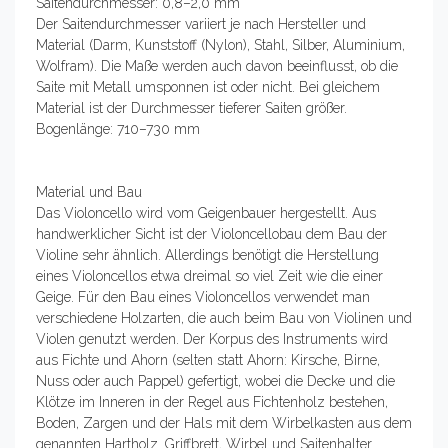
Saitendurchmesser: 0,8–2,0 mm
Der Saitendurchmesser variiert je nach Hersteller und
Material (Darm, Kunststoff (Nylon), Stahl, Silber, Aluminium,
Wolfram). Die Maße werden auch davon beeinflusst, ob die
Saite mit Metall umsponnen ist oder nicht. Bei gleichem
Material ist der Durchmesser tieferer Saiten größer.
Bogenlänge: 710–730 mm
Material und Bau
Das Violoncello wird vom Geigenbauer hergestellt. Aus
handwerklicher Sicht ist der Violoncellobau dem Bau der
Violine sehr ähnlich. Allerdings benötigt die Herstellung
eines Violoncellos etwa dreimal so viel Zeit wie die einer
Geige. Für den Bau eines Violoncellos verwendet man
verschiedene Holzarten, die auch beim Bau von Violinen und
Violen genutzt werden. Der Korpus des Instruments wird
aus Fichte und Ahorn (selten statt Ahorn: Kirsche, Birne,
Nuss oder auch Pappel) gefertigt, wobei die Decke und die
Klötze im Inneren in der Regel aus Fichtenholz bestehen,
Boden, Zargen und der Hals mit dem Wirbelkasten aus dem
genannten Hartholz. Griffbrett, Wirbel und Saitenhalter