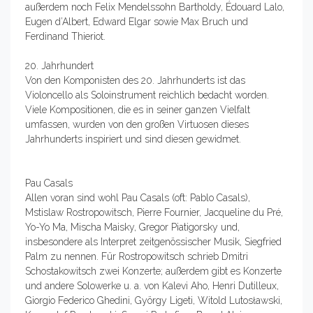
außerdem noch Felix Mendelssohn Bartholdy, Édouard Lalo,
Eugen d’Albert, Edward Elgar sowie Max Bruch und
Ferdinand Thieriot.
20. Jahrhundert
Von den Komponisten des 20. Jahrhunderts ist das
Violoncello als Soloinstrument reichlich bedacht worden.
Viele Kompositionen, die es in seiner ganzen Vielfalt
umfassen, wurden von den großen Virtuosen dieses
Jahrhunderts inspiriert und sind diesen gewidmet.
Pau Casals
Allen voran sind wohl Pau Casals (oft: Pablo Casals),
Mstislaw Rostropowitsch, Pierre Fournier, Jacqueline du Pré,
Yo-Yo Ma, Mischa Maisky, Gregor Piatigorsky und,
insbesondere als Interpret zeitgenössischer Musik, Siegfried
Palm zu nennen. Für Rostropowitsch schrieb Dmitri
Schostakowitsch zwei Konzerte; außerdem gibt es Konzerte
und andere Solowerke u. a. von Kalevi Aho, Henri Dutilleux,
Giorgio Federico Ghedini, György Ligeti, Witold Lutosławski,