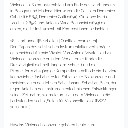
Violoncello-Solomusik entstand am Ende des Jahrhunderts
in Bologna und Modena. Hier waren die Cellisten Domenico
Gabrielli (1689), Domenico Galli (1691), Giuseppe Maria
Jacchini (1692) und Antonio Maria Bononcini (1693) die
ersten, die ihr Instrument mit Kompositionen bedachten.
18. Jahrhundert[Bearbeiten | Quelltext bearbeiten]
Den Typus des solistischen Instrumentalkonzerts prägte
entscheidend Antonio Vivaldi. Von Antonio Vivaldi sind 27
Violoncellokonzerte erhalten. Vor allem er führte die
Dreisätzigkeit (schnell-langsam-schnell) und die
Ritornellform als gängige Kompositionsmethode ein. Letztere
kennzeichnet fast alle ersten Sätze seiner Solokonzerte und
meistens auch den letzten Satz. Johann Sebastian Bach, der
regen Anteil an den instrumententechnischen Entwicklungen
seiner Zeit nahm, widmete um 1720 dem Violoncello die
bedeutenden sechs „Suiten für Violoncello solo“ (BWV
1007–1012).
Haydns Violoncellokonzerte gehören heute zum