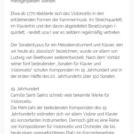
meistgespielten Werken.
Etwa ab 1770 etablierte sich das Violoncello in den
entstehenden Formen der Kammermusik. Im Streichquartett,
im Klaviertrio und den davon abgeleiteten Besetzungen (-
quintett, -sextett usw.) war es seitdem regelmäßig vertreten.
Der Sonatentypus für ein Melodieinstrument und Klavier, den
wir heute als „klassisch“ bezeichnen, wurde vor allem von
Ludwig van Beethoven weiterentwickelt. Nach dem Vorbild
seiner fünf bedeutenden „Sonaten für Klavier und
Violoncello“ schufen Komponisten im 19. Jahrhundert und in
der ersten Hälfte des 20. Jahrhunderts über 150 Sonaten.
19. Jahrhundert
Camille Saint-Saëns schrieb viele bekannte Werke für
Violoncello.
Die Mehrzahl der bedeutenden Komponisten des 19.
Jahrhunderts widmeten sich vor allem Violine und Klavier
als konzertanten Instrumenten. Dennoch gibt es eine Reihe
von Kompositionen für Violoncello und Orchester, die bis
heute einen unangefochtenen Platz im Konzertrepertoire