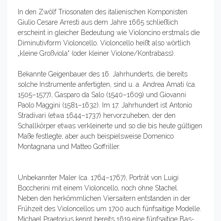
In den Zwölf Triosonaten des italienischen Komponisten
Giulio Cesare Arresti aus dem Jahre 1665 schließlich
erscheint in gleicher Bedeutung wie Violoncino erstmals die
Diminutivform Violoncello. Violoncello heißt also wörtlich
„kleine Großviola“ (oder kleiner Violone/Kontrabass).
Bekannte Geigenbauer des 16. Jahrhunderts, die bereits
solche Instrumente anfertigten, sind u. a. Andrea Amati (ca.
1505–1577), Gasparo da Salo (1540–1609) und Giovanni
Paolo Maggini (1581–1632). Im 17. Jahrhundert ist Antonio
Stradivari (etwa 1644–1737) hervorzuheben, der den
Schallkörper etwas verkleinerte und so die bis heute gültigen
Maße festlegte, aber auch beispielsweise Domenico
Montagnana und Matteo Goffriller.
Unbekannter Maler (ca. 1764–1767), Porträt von Luigi
Boccherini mit einem Violoncello, noch ohne Stachel.
Neben den herkömmlichen Viersaitern entstanden in der
Frühzeit des Violoncellos um 1700 auch fünfsaitige Modelle.
Michael Praetorius kennt bereits 1619 eine fünfsaitige Bas-