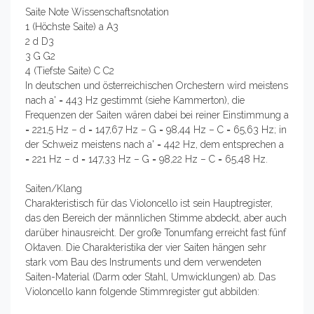
Saite Note Wissenschaftsnotation
1 (Höchste Saite) a A3
2 d D3
3 G G2
4 (Tiefste Saite) C C2
In deutschen und österreichischen Orchestern wird meistens
nach a' = 443 Hz gestimmt (siehe Kammerton), die
Frequenzen der Saiten wären dabei bei reiner Einstimmung a
= 221,5 Hz – d = 147,67 Hz – G = 98,44 Hz – C = 65,63 Hz; in
der Schweiz meistens nach a' = 442 Hz, dem entsprechen a
= 221 Hz – d = 147,33 Hz – G = 98,22 Hz – C = 65,48 Hz.
Saiten/Klang
Charakteristisch für das Violoncello ist sein Hauptregister,
das den Bereich der männlichen Stimme abdeckt, aber auch
darüber hinausreicht. Der große Tonumfang erreicht fast fünf
Oktaven. Die Charakteristika der vier Saiten hängen sehr
stark vom Bau des Instruments und dem verwendeten
Saiten-Material (Darm oder Stahl, Umwicklungen) ab. Das
Violoncello kann folgende Stimmregister gut abbilden: