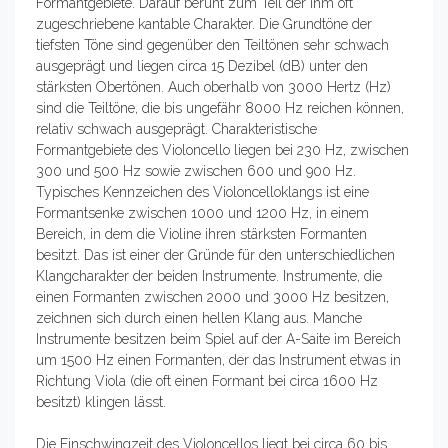
Formantgebiete. Darauf beruht zum Teil der ihm oft
zugeschriebene kantable Charakter. Die Grundtöne der
tiefsten Töne sind gegenüber den Teiltönen sehr schwach
ausgeprägt und liegen circa 15 Dezibel (dB) unter den
stärksten Obertönen. Auch oberhalb von 3000 Hertz (Hz)
sind die Teiltöne, die bis ungefähr 8000 Hz reichen können,
relativ schwach ausgeprägt. Charakteristische
Formantgebiete des Violoncello liegen bei 230 Hz, zwischen
300 und 500 Hz sowie zwischen 600 und 900 Hz.
Typisches Kennzeichen des Violoncelloklangs ist eine
Formantsenke zwischen 1000 und 1200 Hz, in einem
Bereich, in dem die Violine ihren stärksten Formanten
besitzt. Das ist einer der Gründe für den unterschiedlichen
Klangcharakter der beiden Instrumente. Instrumente, die
einen Formanten zwischen 2000 und 3000 Hz besitzen,
zeichnen sich durch einen hellen Klang aus. Manche
Instrumente besitzen beim Spiel auf der A-Saite im Bereich
um 1500 Hz einen Formanten, der das Instrument etwas in
Richtung Viola (die oft einen Formant bei circa 1600 Hz
besitzt) klingen lässt.
Die Einschwingzeit des Violoncellos liegt bei circa 60 bis