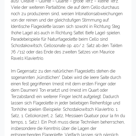
aus): Oktave – Quinte – Quarte – große Terz – kleine Terz.
Viele der weiteren Partialtöne, die auf dem Cello durchaus
noch zu produzieren sind, weisen Intonationsabweichungen
von der reinen und der gleichstufigen Stimmung auf.
Identische Flageolette lassen sich sowohl in Richtung Steg
(hohe Lage) als auch in Richtung Sattel (tiefe Lage) spielen.
Paradebeispiele für Naturflageolette beim Cello sind
Schostakowitsch, Cellosonate op. 40/ 2. Satz ab den Takten
76 /112 oder das Ende des zweiten Satzes von Maurice
Ravels Klaviertrio.
Im Gegensatz zu den natürlichen Flageoletts stehen die
sogenannten „künstlichen“. Dabei wird die leere Saite durch
einen fest gegriffenen (meist mit dem ersten Finger oder
dem Daumen) Ton ersetzt und (meist im Quart oder
Terzabstand) ein weiterer Finger leicht aufgelegt. Dadurch
lassen sich Flageolette in jeder beliebigen Reihenfolge und
Tonhöhe spielen (Beispiele: Schostakowitsch Klaviertrio, 1.
Satz, 1. Cellokonzert, 2. Satz, Messiaen Quatuor pour la fin du
temps, 1. Satz.). Ein Profi muss diese Techniken beherrschen,
insbesondere die Kenntnis über die Lagen der
entsprechenden Flageolette. Vielfach lassen sich nämlich