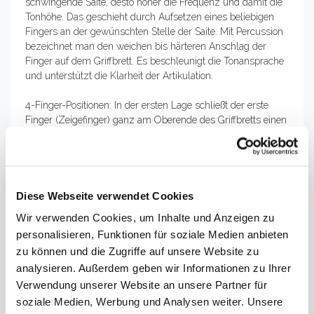
schwingende Saite, desto höher die Frequenz und damit die
Tonhöhe. Das geschieht durch Aufsetzen eines beliebigen
Fingers an der gewünschten Stelle der Saite. Mit Percussion
bezeichnet man den weichen bis härteren Anschlag der
Finger auf dem Griffbrett. Es beschleunigt die Tonansprache
und unterstützt die Klarheit der Artikulation.
4-Finger-Positionen: In der ersten Lage schließt der erste
Finger (Zeigefinger) ganz am Oberende des Griffbretts einen
Ganzton über der Tonhöhe der leeren Saite an. Die übrigen
Finger liegen meistens im Halbtonabstand daneben (enger
Griff), so dass der vierte (kleine) Finger die Quarte des
Saitengrundtons erreicht, auf der C-Saite ist es das F. Als
zweite Möglichkeit wird der "weite Griff" verwendet, mit
Diese Webseite verwendet Cookies
Abspreizung des Zeigefingers, zwischen 1. und 2. Finger
Wir verwenden Cookies, um Inhalte und Anzeigen zu
entsteht dann ein Ganztonschritt. Jede folgende Lage bringt
personalisieren, Funktionen für soziale Medien anbieten
die Hand um eine Stufe der diatonischen Tonleiter weiter. Mit
zu können und die Zugriffe auf unsere Website zu
dem 1. Finger eine Quinte über dem Grundton der Saite ist
die vierte Lage erreicht.
analysieren. Außerdem geben wir Informationen zu Ihrer
3-Finger-Positionen: Von der 5. bis zur 7. Lage bleibt der
Verwendung unserer Website an unsere Partner für
Daumen meistens als stabilisierendes Gegenlager noch in
soziale Medien, Werbung und Analysen weiter. Unsere
der Halskehle. Wegen der größeren Streckung des