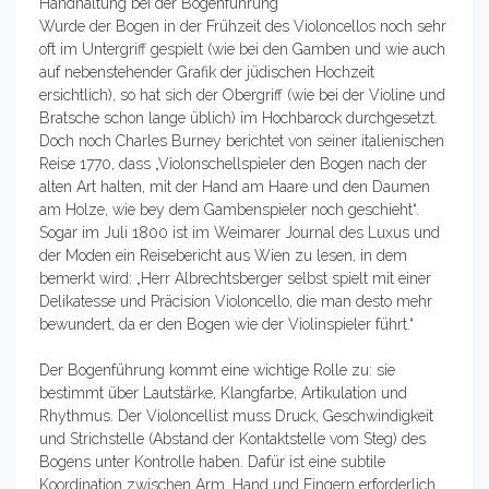
Handhaltung bei der Bogenführung
Wurde der Bogen in der Frühzeit des Violoncellos noch sehr
oft im Untergriff gespielt (wie bei den Gamben und wie auch
auf nebenstehender Grafik der jüdischen Hochzeit
ersichtlich), so hat sich der Obergriff (wie bei der Violine und
Bratsche schon lange üblich) im Hochbarock durchgesetzt.
Doch noch Charles Burney berichtet von seiner italienischen
Reise 1770, dass „Violonschellspieler den Bogen nach der
alten Art halten, mit der Hand am Haare und den Daumen
am Holze, wie bey dem Gambenspieler noch geschieht“.
Sogar im Juli 1800 ist im Weimarer Journal des Luxus und
der Moden ein Reisebericht aus Wien zu lesen, in dem
bemerkt wird: „Herr Albrechtsberger selbst spielt mit einer
Delikatesse und Präcision Violoncello, die man desto mehr
bewundert, da er den Bogen wie der Violinspieler führt.“
Der Bogenführung kommt eine wichtige Rolle zu: sie
bestimmt über Lautstärke, Klangfarbe, Artikulation und
Rhythmus. Der Violoncellist muss Druck, Geschwindigkeit
und Strichstelle (Abstand der Kontaktstelle vom Steg) des
Bogens unter Kontrolle haben. Dafür ist eine subtile
Koordination zwischen Arm, Hand und Fingern erforderlich.