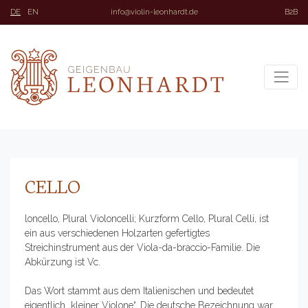
DE
EN
info@violin-leonhardt.de
B2B
CELLO
loncello, Plural Violoncelli; Kurzform Cello, Plural Celli, ist
ein aus verschiedenen Holzarten gefertigtes
Streichinstrument aus der Viola-da-braccio-Familie. Die
Abkürzung ist Vc.
Das Wort stammt aus dem Italienischen und bedeutet
eigentlich „kleiner Violone“. Die deutsche Bezeichnung war