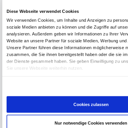
Diese Webseite verwendet Cookies
Preferred contact:
Wir verwenden Cookies, um Inhalte und Anzeigen zu personal
Phone
soziale Medien anbieten zu können und die Zugriffe auf uns
E-Mail
analysieren. Außerdem geben wir Informationen zu Ihrer Ve
Security Question
Website an unsere Partner für soziale Medien, Werbung und 
Unsere Partner führen diese Informationen möglicherweise m
zusammen, die Sie ihnen bereitgestellt haben oder die sie 
der Dienste gesammelt haben. Sie geben Einwilligung zu un
Sie unsere Webseite weiterhin nutzen.
submit non-binding request
PRICE LIST INSTRUMENTS FROM OUR
OWN WORKSHOP
Cookies zulassen
MORE INSTRUMENTS
Nur notwendige Cookies verwenden