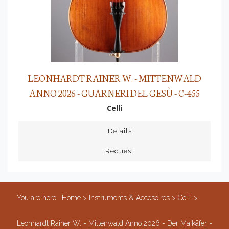
LEONHARDT RAINER W. - MITTENWALD
ANNO 2026 - GUARNERI DEL GESÙ - C-455
Celli
Details
Request
You are here:
Home
>
Instruments & Accesoires
>
Celli
>
Leonhardt Rainer W. - Mittenwald Anno 2026 - Der Maikäfer -