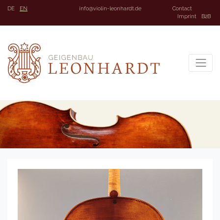
DE
EN
info@violin-leonhardt.de
Contact
Imprint
B2B