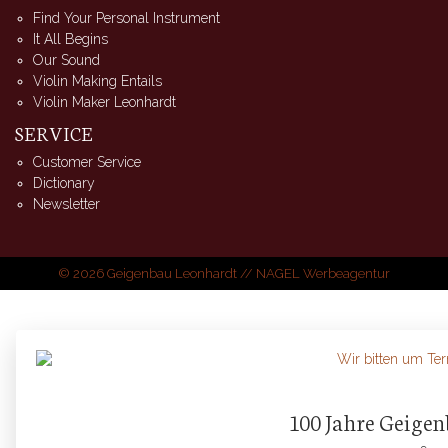
Find Your Personal Instrument
It All Begins
Our Sound
Violin Making Entails
Violin Maker Leonhardt
SERVICE
Customer Service
Dictionary
Newsletter
© 2026 Geigenbau Leonhardt //
NAGEL Werbeagentur
100 Jahre Geige