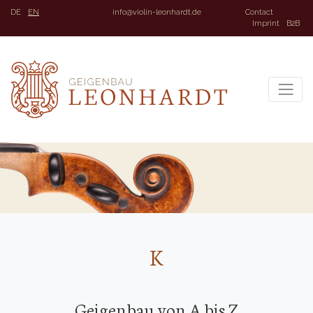
DE
EN
info@violin-leonhardt.de
Contact
Imprint
B2B
K
Geigenbau von A bis Z