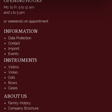
Mo. to Fr. 9 to 12 am
and 1 to 5 pm
or weekends on appointment
INFORMATION
Data Protection
Contact
Imprint
Events
INSTRUMENTS
Violins
Violas
Celli
Bows
Cases
ABOUT US
Family History
Company Brochure