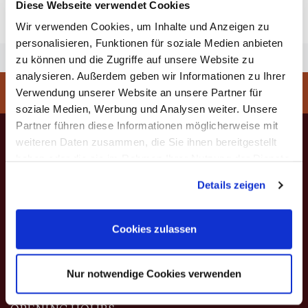
Diese Webseite verwendet Cookies
Wir verwenden Cookies, um Inhalte und Anzeigen zu
personalisieren, Funktionen für soziale Medien anbieten
zu können und die Zugriffe auf unsere Website zu
analysieren. Außerdem geben wir Informationen zu Ihrer
Verwendung unserer Website an unsere Partner für
You are here:
Home
>
Service
>
Dictionary
>
K
soziale Medien, Werbung und Analysen weiter. Unsere
Partner führen diese Informationen möglicherweise mit
weiteren Daten zusammen, die Sie ihnen bereitgestellt
haben oder die sie im Rahmen Ihrer Nutzung der Dienste
Rainer W. Leonhardt
gesammelt haben. Sie geben Einwilligung zu unseren
Details zeigen
Mühlenweg 53
Cookies, wenn Sie unsere Webseite weiterhin nutzen.
82481 Mittenwald
T +49 (0) 8823 - 8010
Cookies zulassen
F +49 (0) 8823 - 2079
E info@violin-leonhardt.de
Nur notwendige Cookies verwenden
OPENING HOURS