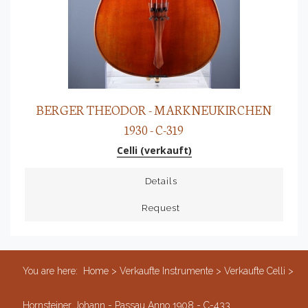
BERGER THEODOR - MARKNEUKIRCHEN
1930 - C-319
Celli (verkauft)
Details
Request
You are here:
Home
>
Verkaufte Instrumente
>
Verkaufte Celli
>
Hornsteiner Johann - Passau Anno 1908 - C-433