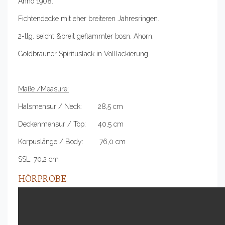
Anno 1908.
Fichtendecke mit eher breiteren Jahresringen.
2-tlg. seicht &breit geflammter bosn. Ahorn.
Goldbrauner Spirituslack in Volllackierung.
Maße /Measure:
Halsmensur / Neck: 28,5 cm
Deckenmensur / Top: 40,5 cm
Korpuslänge / Body: 76,0 cm
SSL: 70,2 cm
HÖRPROBE