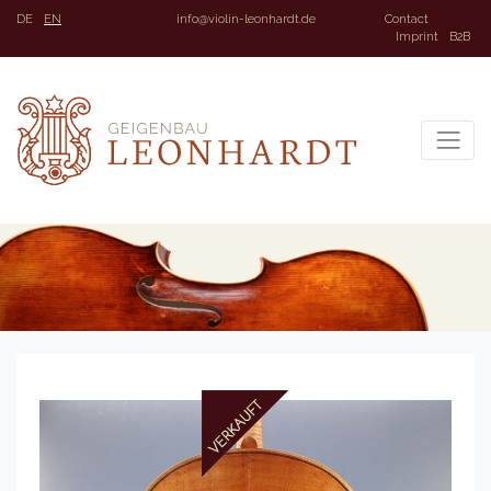
DE
EN
info@violin-leonhardt.de
Contact
Imprint
B2B