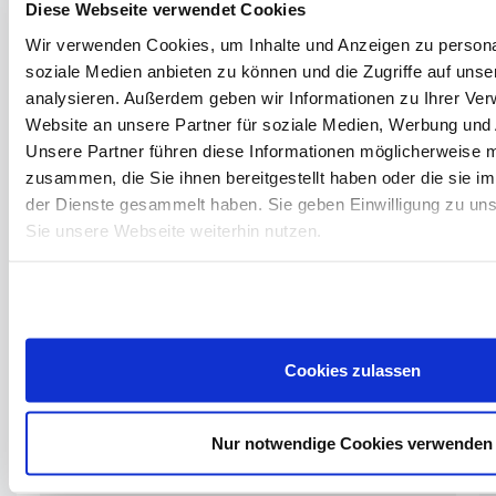
Diese Webseite verwendet Cookies
Already sold.
Wir verwenden Cookies, um Inhalte und Anzeigen zu personal
soziale Medien anbieten zu können und die Zugriffe auf uns
analysieren. Außerdem geben wir Informationen zu Ihrer Ve
PRICE LIST INSTRUMENTS FROM OUR
Website an unsere Partner für soziale Medien, Werbung und 
OWN WORKSHOP
Unsere Partner führen diese Informationen möglicherweise m
zusammen, die Sie ihnen bereitgestellt haben oder die sie 
der Dienste gesammelt haben. Sie geben Einwilligung zu un
MORE INSTRUMENTS
Sie unsere Webseite weiterhin nutzen.
Cookies zulassen
PAULUS FRIEDRICH KONRAD -
MARKNEUKIRCHEN 1956 - C-446
Nur notwendige Cookies verwenden
Celli