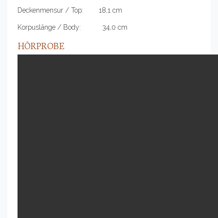
Deckenmensur / Top: 18,1 cm
Korpuslänge / Body: 34,0 cm
HÖRPROBE