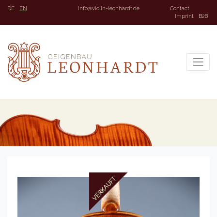
DE
EN
info@violin-leonhardt.de
Contact
Imprint
B2B