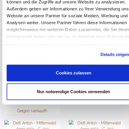
können und die Zugriffe auf unsere Website zu analysieren.
Deutsche
Deutsche
Außerdem geben wir Informationen zu Ihrer Verwendung uns
Meistergeige - um
Meistergeige um
Website an unsere Partner für soziale Medien, Werbung und
1800 - G-792
1800 - G-296
Analysen weiter. Unsere Partner führen diese Informationen
möglicherweise mit weiteren Daten zusammen, die Sie ihne
Geigen (verkauft)
Geigen (verkauft)
bereitgestellt haben oder die sie im Rahmen Ihrer Nutzung d
Dienste gesammelt haben. Sie geben Einwilligung zu unsere
Cookies, wenn Sie unsere Webseite weiterhin nutzen.
Details zeige
Devuyst Matthieu -
Deutsche um 1900 -
Wien Anno 2024 - G-
Cookies zulassen
Alfred Laeuterer
730
Instrumenten
Geigen (verkauft)
Fabrik - München
Nur notwendige Cookies verwenden
Anno 1921 - G-597
Geigen (verkauft)