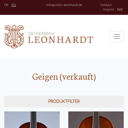
DE
EN
info@violin-leonhardt.de
Contact
Imprint
B2B
Geigen (verkauft)
PRODUKTFILTER