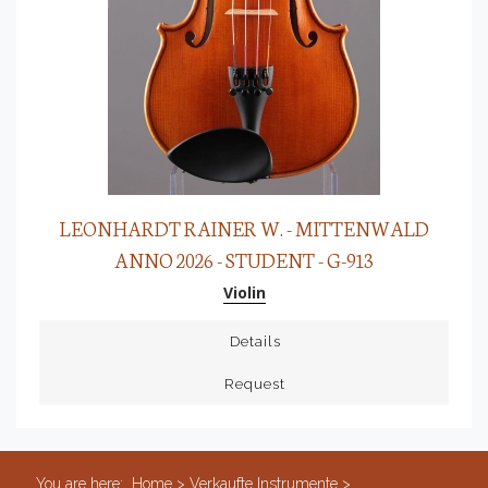
LEONHARDT RAINER W. - MITTENWALD
ANNO 2026 - STUDENT - G-913
Violin
Details
Request
You are here:
Home
>
Verkaufte Instrumente
>