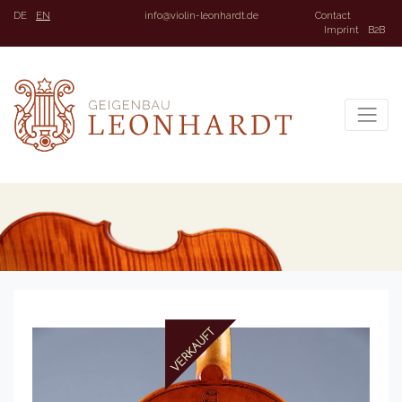
DE
EN
info@violin-leonhardt.de
Contact
Imprint
B2B