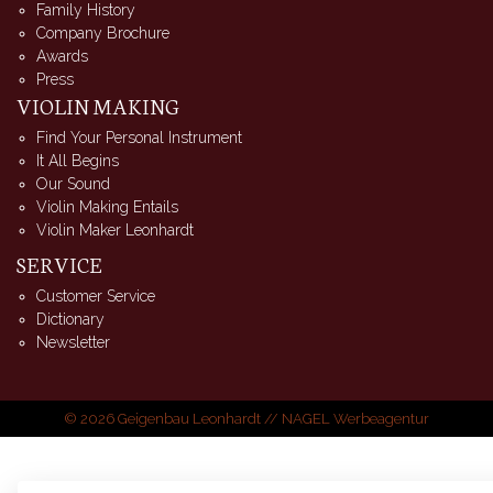
Family History
Company Brochure
Awards
Press
VIOLIN MAKING
Find Your Personal Instrument
It All Begins
Our Sound
Violin Making Entails
Violin Maker Leonhardt
SERVICE
Customer Service
Dictionary
Newsletter
© 2026 Geigenbau Leonhardt //
NAGEL Werbeagentur