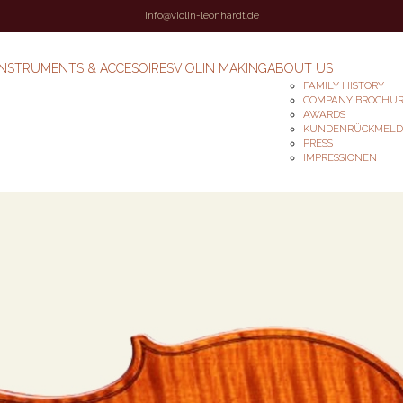
info@violin-leonhardt.de
INSTRUMENTS & ACCESOIRES
VIOLIN MAKING
ABOUT US
FAMILY HISTORY
COMPANY BROCHU
AWARDS
KUNDENRÜCKMEL
PRESS
IMPRESSIONEN